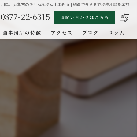
川県、丸亀市の瀨川秀樹税理士事務所 | 納得できるまで税務相談を実施
0877-22-6315
お問い合わせはこちら
当事務所の特徴
アクセス
ブログ
コラム
税務相談
自計化
会社設立
相続
事業継承