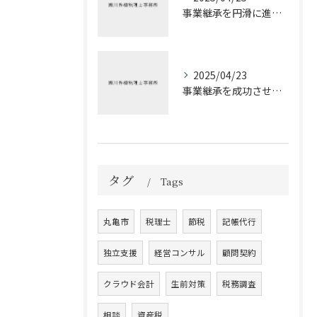
事業継承を円滑に進めるための税理士の役割
2025/04/23
事業継承を成功させるための税務戦略
タグ
Tags
丸亀市
税理士
節税
記帳代行
独立支援
経営コンサル
顧問契約
クラウド会計
生前対策
税務調査
相談
資産税