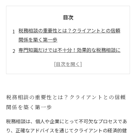
目次
税務相談の重要性とは？クライアントとの信頼
関係を築く第一歩
専門知識だけでは不十分！効果的な税務相談に
必要なコミュニケーションスキル
最新情報を踏まえたアプローチで、税務相談の
質を向上させる方法
実践例から学ぶ！成功する税務相談の秘訣と戦
税務相談の重要性とは？クライアントとの信頼
略
関係を築く第一歩
問題解決能力を高めるための具体的な手法と
は？
税務相談は、個人や企業にとって不可欠なプロセスであ
クライアントのニーズを理解することで、税務
り、正確なアドバイスを通じてクライアントの経済的健