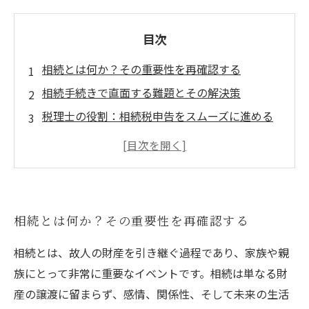
目次
相続とは何か？その重要性を再確認する
相続手続きで直面する難題とその解決策
税理士の役割：相続税申告をスムーズに進める
ために
資産評価の重要性と税理士によるサポート
遺産分割の公平を保つための税理士の助け
相続時に知っておくべき法律や制度の変化
相続とは何か？その重要性を再確認する
相続問題に立ち向かうための心強い味方、税理
士の選び方
相続とは、故人の財産を引き継ぐ過程であり、家族や親
族にとって非常に重要なイベントです。相続は単なる財
産の譲渡に留まらず、感情、関係性、そして未来の生活