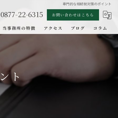
専門的な相続税対策のポイント
0877-22-6315
お問い合わせはこちら
当事務所の特徴
アクセス
ブログ
コラム
税務相談
自計化
会社設立
ント
相続
事業継承