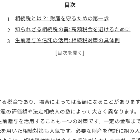
目次
相続税とは？: 財産を守るための第一歩
知られざる相続税の罠: 高額税金を避けるために
生前贈与や信託の活用: 相続税対策の具体例
それぞれの状況に応じた相続プランの設計法
税理士が語る！相続税対策の重要性
安心の相続を実現するための最終確認リスト
未来のための資産防衛: 相続税対策を見直そう
する税金であり、場合によっては高額になることがありま
財産の評価額や法定相続人の数によって大きく異なります
生前贈与を活用することも一つの対策です。一定の金額ま
託を用いた相続対策も人気です。必要な財産を信託に組み