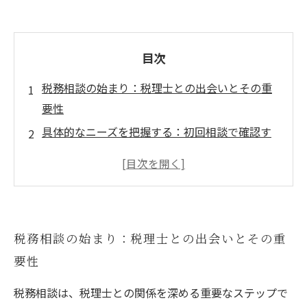
目次
税務相談の始まり：税理士との出会いとその重
要性
具体的なニーズを把握する：初回相談で確認す
べきこと
納税者が迷うポイント：税務相談の真っ最中の
課題
専門家のアドバイスを受ける：効果的な税務戦
税務相談の始まり：税理士との出会いとその重
略とは
要性
税務相談の成果：顧客満足を得るためのポイン
ト
税務相談は、税理士との関係を深める重要なステップで