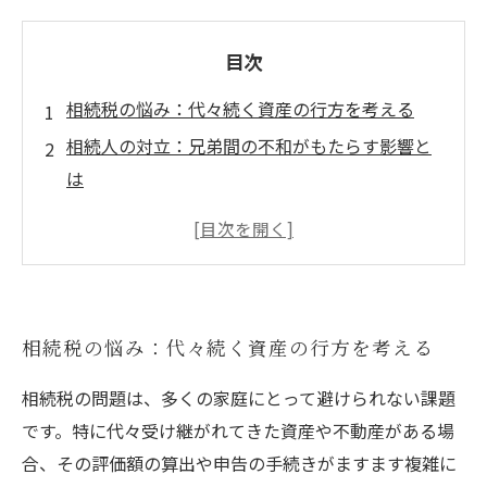
目次
相続税の悩み：代々続く資産の行方を考える
相続人の対立：兄弟間の不和がもたらす影響と
は
実際の相談事例に学ぶ：相続税の評価と申告の
ポイント
専門家の助言がカギ：税理士による具体的な解
決策
相続税の悩み：代々続く資産の行方を考える
最新法令の影響：変化する相続税対策の必要性
相続税対策を見直す：成功事例から学ぶ教訓
相続税の問題は、多くの家庭にとって避けられない課題
未来を見据えて：家族を守るための相続税の基
です。特に代々受け継がれてきた資産や不動産がある場
本知識
合、その評価額の算出や申告の手続きがますます複雑に