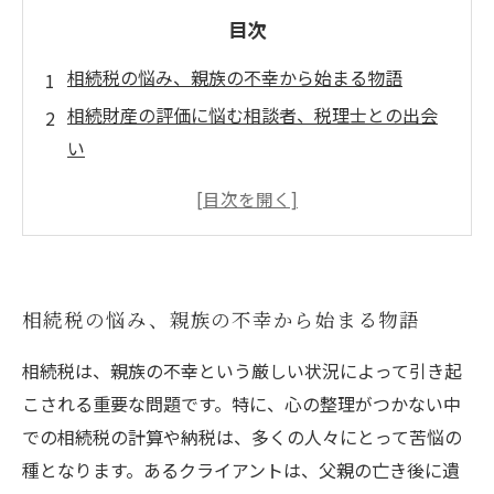
目次
相続税の悩み、親族の不幸から始まる物語
相続財産の評価に悩む相談者、税理士との出会
い
特例を活用し、相続税の負担を軽減する方法
誤解を解く！相続税に関する重要なポイント
相談者が感じた、相続税の不安からの解放
実例を通じて学ぶ、相続税の具体的な解決策
相続税の悩み、親族の不幸から始まる物語
相続税への理解を深め、明るい未来へ進む方法
相続税は、親族の不幸という厳しい状況によって引き起
こされる重要な問題です。特に、心の整理がつかない中
での相続税の計算や納税は、多くの人々にとって苦悩の
種となります。あるクライアントは、父親の亡き後に遺